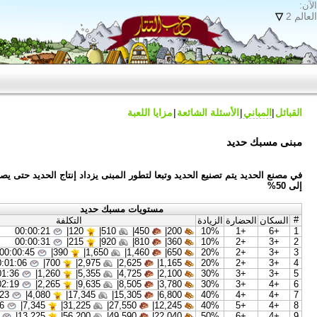
 الشائعة
مزايا اللعبة
ع الحديد وتبعا لتطور المبنى يزداد إنتاج الحديد حتى يصل
مستويات مسبك حديد
يادة
التكلفة
00:00:21
|
120
510|
450|
200|
1
00:00:31
|
215
920|
810|
360|
1
00:00:45
|
390
1,650|
1,460|
650|
2
00:01:06
|
700
2,975|
2,625|
1,165|
2
00:01:36
|
1,260
5,355|
4,725|
2,100|
3
00:02:19
|
2,265
9,635|
8,505|
3,780|
3