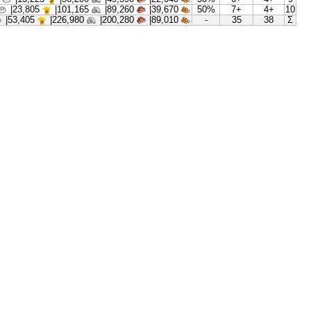
00:03:23
|
4,080
17,345|
15,305|
6,800|
4
00:04:56
|
7,345
31,225|
27,550|
12,245|
4
00:07:11
|
13,225
56,200|
49,590|
22,040|
5
00:10:28
|
23,805
101,165|
89,260|
39,670|
5
00:32:36
|
53,405
226,980|
200,280|
89,010|
-