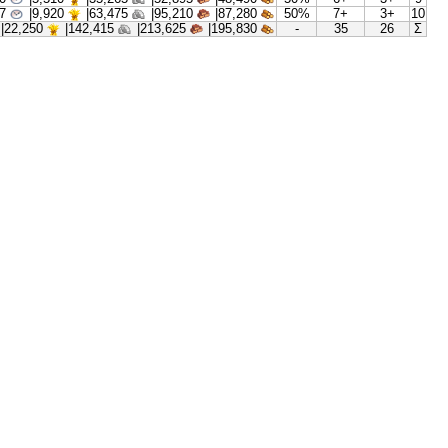
00:02:21
|
1,700
10,885|
16,325|
14,965|
4
00:03:26
|
3,060
19,590|
29,385|
26,940|
4
00:05:00
|
5,510
35,265|
52,895|
48,490|
5
00:07:17
|
9,920
63,475|
95,210|
87,280|
5
00:22:42
|
22,250
142,415|
213,625|
195,830|
-