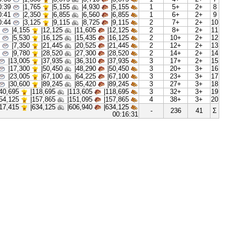
00:00:32
|
750
2,190|
2,095|
2,190|
1
00:00:34
|
1,000
2,915|
2,790|
2,915|
1
00:00:36
|
1,330
3,875|
3,710|
3,875|
1
00:00:39
|
1,765
5,155|
4,930|
5,155|
1
00:00:41
|
2,350
6,855|
6,560|
6,855|
1
00:00:44
|
3,125
9,115|
8,725|
9,115|
2
00:00:48
|
4,155
12,125|
11,605|
12,125|
2
00:00:51
|
5,530
16,125|
15,435|
16,125|
2
00:00:54
|
7,350
21,445|
20,525|
21,445|
2
00:00:58
|
9,780
28,520|
27,300|
28,520|
2
00:01:02
|
13,005
37,935|
36,310|
37,935|
3
00:01:07
|
17,300
50,450|
48,290|
50,450|
3
00:01:12
|
23,005
67,100|
64,225|
67,100|
3
00:01:17
|
30,600
89,245|
85,420|
89,245|
3
00:01:22
|
40,695
118,695|
113,605|
118,695|
3
00:01:28
|
54,125
157,865|
151,095|
157,865|
4
|
217,415
634,125|
606,940|
634,125|
-
00:16:31