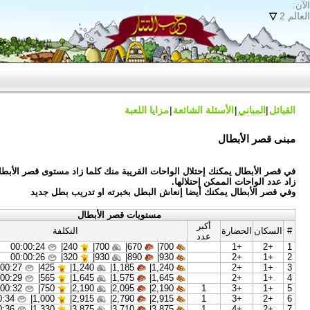
 الشائعة
مزايا اللعبة
حتلال الواحات القريبة منك كلما زاد مستوى قصر الأبطال
إحتلالها.
 أيضا إنعاش البطل بخبرته او تدريب بطل جديد
مستويات قصر الأبطال
كبر
التكلفة
دد
00:00:24
|
240
700|
670|
700|
00:00:26
|
320
930|
890|
930|
00:00:27
|
425
1,240|
1,185|
1,240|
00:00:29
|
565
1,645|
1,575|
1,645|